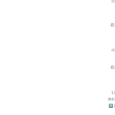
在
在
【上
酒业