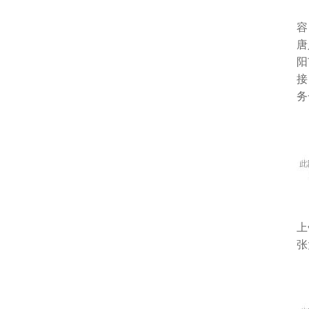
容
唐
阳
接
务
上
张