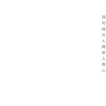
我
司
端
共
人
网
冒
入
商
心