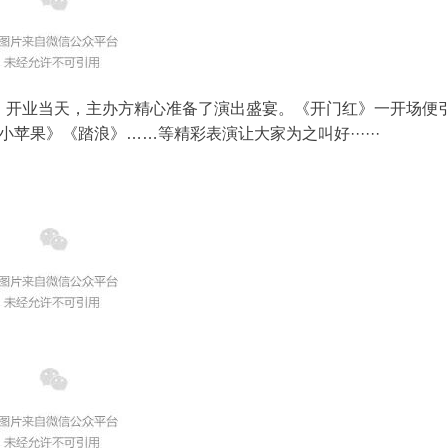
业当天，主办方精心准备了演出盛宴。《开门红》一开场便引
小苹果》《踏浪》……等精彩表演让大家为之叫好······