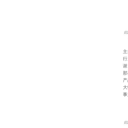
主
行
谢
那
产
大
事