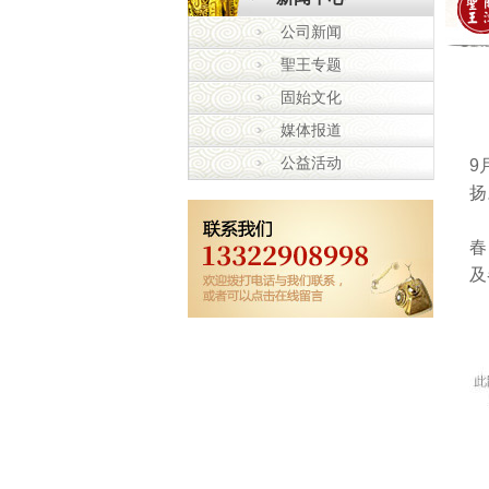
公司新闻
聖王专题
固始文化
媒体报道
公益活动
9
扬
开
春
及