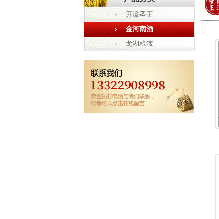
开漳圣王
金河南酒
龙湖粮液