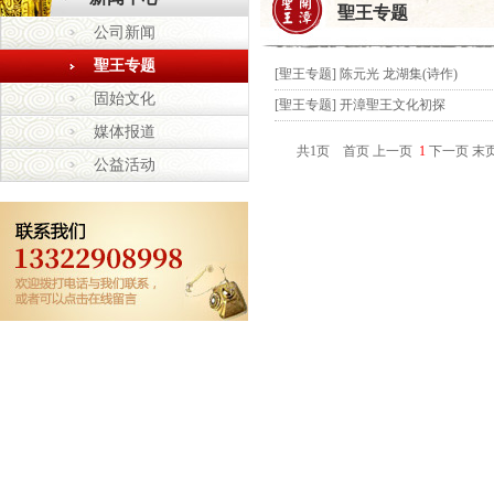
聖王专题
公司新闻
聖王专题
[
聖王专题
]
陈元光 龙湖集(诗作)
固始文化
[
聖王专题
]
开漳聖王文化初探
媒体报道
共1页 首页 上一页
1
下一页 末
公益活动