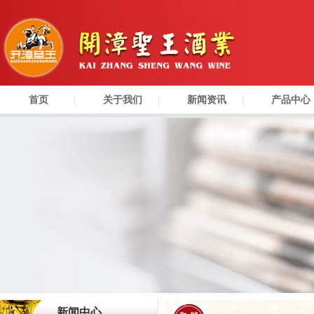
首页
关于我们
新闻资讯
产品中心
新闻中心