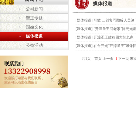
媒体报道
公司新闻
聖王专题
[
媒体报道
]
可歌 三剑客同酿醉人美酒
固始文化
[
媒体报道
]
“开漳圣王回老家”陈元光
媒体报道
[
媒体报道
]
开漳圣王啟程回大陸老家
公益活动
[
媒体报道
]
在台开光“开漳圣王”雕像
共1页 首页 上一页
1
下一页 末