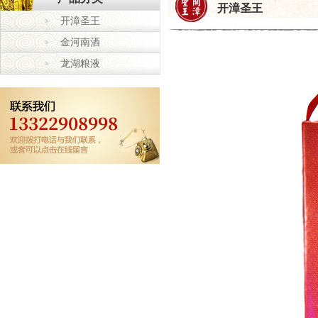
开漳圣王
开漳圣王
金河南酒
龙湖粮液